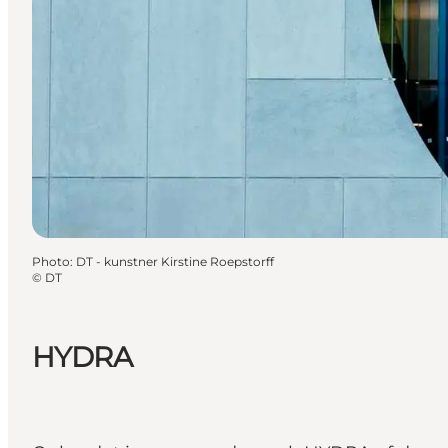
Photo
:
DT - kunstner Kirstine Roepstorff
©
DT
HYDRA