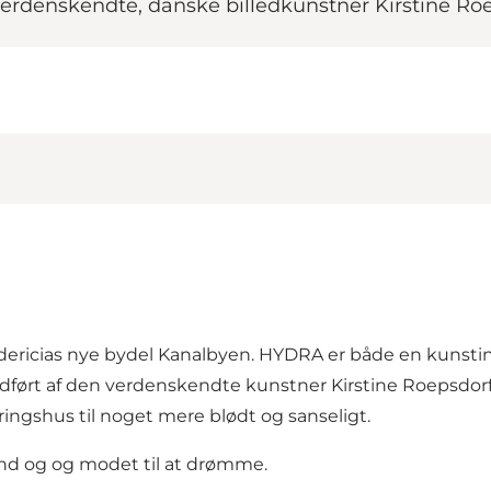
denskendte, danske billedkunstner Kirstine Roep
dericias nye bydel
Kanalbyen
. HYDRA er både en kunstin
ført af den verdenskendte kunstner Kirstine Roepsdorf
ingshus til noget mere blødt og sanseligt.
nd og og modet til at drømme.