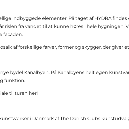
ellige indbyggede elementer. På taget af HYDRA findes e
får rislen fra vandet til at kunne høres i hele bygnin
e facaden.
ik af forskellige farver, former og skygger, der giver 
ias nye bydel Kanalbyen. På Kanalbyens helt egen kunstv
g funktion.
e til turen her!
e kunstværker i Danmark af The Danish Clubs kunstudval