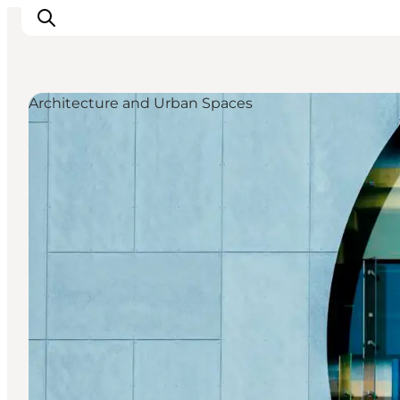
Architecture and Urban Spaces
Events
Experiences and culture
Places to eat
Accomodation
Plan your stay
Book guided tour