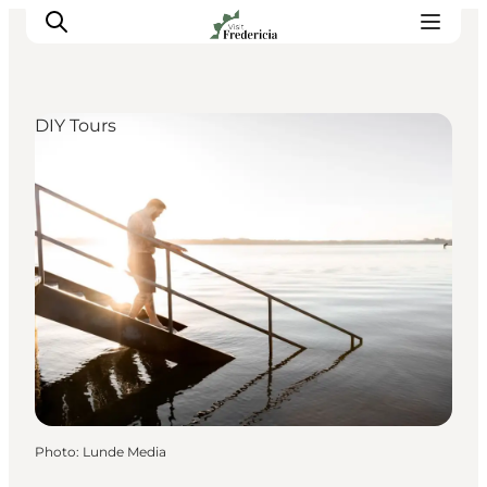
DIY Tours
Events
Experiences and culture
Places to eat
Accomodation
Plan your stay
Book guided tour
Photo
:
Lunde Media